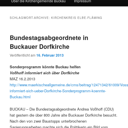
Über die Kirchengemeinde Buckau
Impressum
SCHLAGWORT-ARCHIVE:
KIRCHENKREIS ELBE-FLÄMING
Bundestagsabgeordnete in
Buckauer Dorfkirche
Veröffentlicht am
16. Februar 2013
Sonderprogramm könnte Buckau helfen
Voßhoff informiert sich über Dorfkirche
MAZ 16.2.2013
http://www.maerkischeallgemeine.de/cms/beitrag/12471342/61009/Voss
informiert-sich-ueber-Dorfkirche-Sonderprogramm-koennte-
Buckau.html
BUCKAU – Die Bundestagsabgeordnete Andrea Voßhoff (CDU)
hat gestern die über 800 Jahre alte Buckauer Dorfkirche besucht.
Nach den von zwei Baustopps unterbrochenen
Sanierungsarbeiten machte sich die Politikerin ein Bild vom