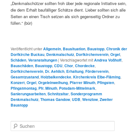
„Denkmalschützer sollten froh über jede regionale Initiative sein,
die dem Erhalt baufälliger Schätze dient. Lieber sollten sich alle
Seiten an einen Tisch setzen als sich gegenseitig Ordner zu
füllen.“ (bür)
Veröffentlicht unter
Allgemein
,
Bausituation
,
Baustopp
,
Chronik der
Dorfkirche Buckau
,
Denkmalschutz
,
Dorfkirchenverein
,
Orgel
,
Schäden
,
Veranstaltungen
|
Verschlagwortet mit
Andrea Voßhoff
,
Bauschäden
,
Baustopp
,
CDU
,
Chor
,
Chordecke
,
Dorfkirchenverein
,
Dr. Aehlich
,
Erhaltung
,
Förderverein
,
Gesamtzustand
,
Holzbalkendecke
,
Kirchenkreis Elbe-Fläming
,
Konzert
,
Orgel
,
Orgeleinweihung
,
Pfarrer Minuth
,
Pfingsten
,
Pfingstmontag
,
Pfr. Minuth
,
Potsdam-Mittelmark
,
Sanierungsarbeiten
,
Schnitzaltar
,
Sonderprogramm
Denkmalschutz
,
Thomas Gandow
,
UDB
,
Wenzlow
,
Zweiter
Baustopp
Suchen