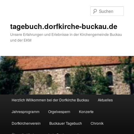
Such
tagebuch.dorfkirche-buckau.de
Unsere Erfahrungen und Erlebnisse in der Kirchengemeinde Buckau
und der EKM
Hauptmenü
Herzlich Willkommen bei der Dorfkirche Buckau
Aktuelles
Zum Inhalt wechseln
Zum sekundären Inhalt wechseln
Jahresprogramm
Orgelvespern
Konzerte
Dorfkirchenverein
Buckauer Tagebuch
Chronik