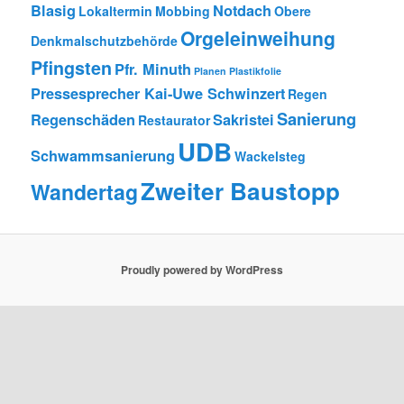
Blasig
Notdach
Lokaltermin
Mobbing
Obere
Orgeleinweihung
Denkmalschutzbehörde
Pfingsten
Pfr. Minuth
Planen
Plastikfolie
Pressesprecher Kai-Uwe Schwinzert
Regen
Sanierung
Regenschäden
Sakristei
Restaurator
UDB
Schwammsanierung
Wackelsteg
Zweiter Baustopp
Wandertag
Proudly powered by WordPress