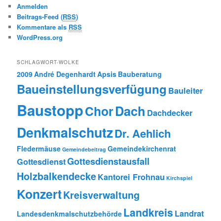
Anmelden
Beitrags-Feed (
RSS
)
Kommentare als
RSS
WordPress.org
SCHLAGWORT-WOLKE
2009
André Degenhardt
Apsis
Bauberatung
Baueinstellungsverfügung
Bauleiter
Baustopp
Dach
Chor
Dachdecker
Denkmalschutz
Dr. Aehlich
Fledermäuse
Gemeindekirchenrat
Gemeindebeitrag
Gottesdienstausfall
Gottesdienst
Holzbalkendecke
Kantorei Frohnau
Kirchspiel
Konzert
Kreisverwaltung
Landkreis
Landrat
Landesdenkmalschutzbehörde