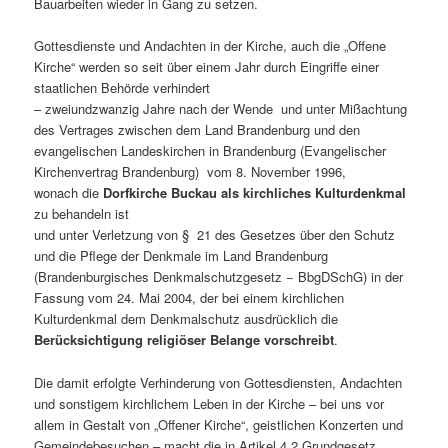
Bauarbeiten wieder in Gang zu setzen.
Gottesdienste und Andachten in der Kirche, auch die „Offene
Kirche“ werden so seit über einem Jahr durch Eingriffe einer
staatlichen Behörde verhindert
– zweiundzwanzig Jahre nach der Wende und unter Mißachtung
des Vertrages zwischen dem Land Brandenburg und den
evangelischen Landeskirchen in Brandenburg (Evangelischer
Kirchenvertrag Brandenburg) vom 8. November 1996,
wonach die
Dorfkirche Buckau als kirchliches Kulturdenkmal
zu behandeln ist
und unter Verletzung von § 21 des Gesetzes über den Schutz
und die Pflege der Denkmale im Land Brandenburg
(Brandenburgisches Denkmalschutzgesetz − BbgDSchG) in der
Fassung vom 24. Mai 2004, der bei einem kirchlichen
Kulturdenkmal dem Denkmalschutz ausdrücklich die
Berücksichtigung religiöser Belange vorschreibt
.
Die damit erfolgte Verhinderung von Gottesdiensten, Andachten
und sonstigem kirchlichem Leben in der Kirche – bei uns vor
allem in Gestalt von „Offener Kirche“, geistlichen Konzerten und
Gemeindebesuchen – macht die in Artikel 4,2 Grundgesetz