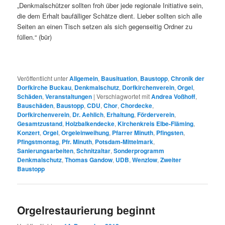
„Denkmalschützer sollten froh über jede regionale Initiative sein,
die dem Erhalt baufälliger Schätze dient. Lieber sollten sich alle
Seiten an einen Tisch setzen als sich gegenseitig Ordner zu
füllen.“ (bür)
Veröffentlicht unter
Allgemein
,
Bausituation
,
Baustopp
,
Chronik der
Dorfkirche Buckau
,
Denkmalschutz
,
Dorfkirchenverein
,
Orgel
,
Schäden
,
Veranstaltungen
|
Verschlagwortet mit
Andrea Voßhoff
,
Bauschäden
,
Baustopp
,
CDU
,
Chor
,
Chordecke
,
Dorfkirchenverein
,
Dr. Aehlich
,
Erhaltung
,
Förderverein
,
Gesamtzustand
,
Holzbalkendecke
,
Kirchenkreis Elbe-Fläming
,
Konzert
,
Orgel
,
Orgeleinweihung
,
Pfarrer Minuth
,
Pfingsten
,
Pfingstmontag
,
Pfr. Minuth
,
Potsdam-Mittelmark
,
Sanierungsarbeiten
,
Schnitzaltar
,
Sonderprogramm
Denkmalschutz
,
Thomas Gandow
,
UDB
,
Wenzlow
,
Zweiter
Baustopp
Orgelrestaurierung beginnt