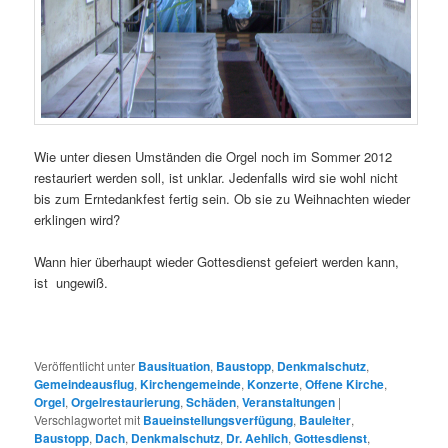
Wie unter diesen Umständen die Orgel noch im Sommer 2012
restauriert werden soll, ist unklar. Jedenfalls wird sie wohl nicht
bis zum Erntedankfest fertig sein. Ob sie zu Weihnachten wieder
erklingen wird?
Wann hier überhaupt wieder Gottesdienst gefeiert werden kann,
ist ungewiß.
Veröffentlicht unter
Bausituation
,
Baustopp
,
Denkmalschutz
,
Gemeindeausflug
,
Kirchengemeinde
,
Konzerte
,
Offene Kirche
,
Orgel
,
Orgelrestaurierung
,
Schäden
,
Veranstaltungen
|
Verschlagwortet mit
Baueinstellungsverfügung
,
Bauleiter
,
Baustopp
,
Dach
,
Denkmalschutz
,
Dr. Aehlich
,
Gottesdienst
,