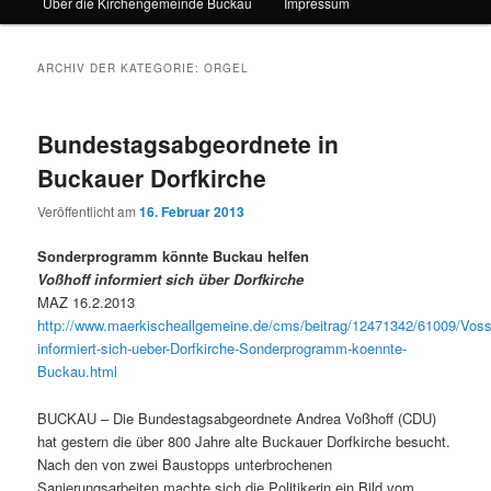
Über die Kirchengemeinde Buckau
Impressum
ARCHIV DER KATEGORIE:
ORGEL
Bundestagsabgeordnete in
Buckauer Dorfkirche
Veröffentlicht am
16. Februar 2013
Sonderprogramm könnte Buckau helfen
Voßhoff informiert sich über Dorfkirche
MAZ 16.2.2013
http://www.maerkischeallgemeine.de/cms/beitrag/12471342/61009/Voss
informiert-sich-ueber-Dorfkirche-Sonderprogramm-koennte-
Buckau.html
BUCKAU – Die Bundestagsabgeordnete Andrea Voßhoff (CDU)
hat gestern die über 800 Jahre alte Buckauer Dorfkirche besucht.
Nach den von zwei Baustopps unterbrochenen
Sanierungsarbeiten machte sich die Politikerin ein Bild vom