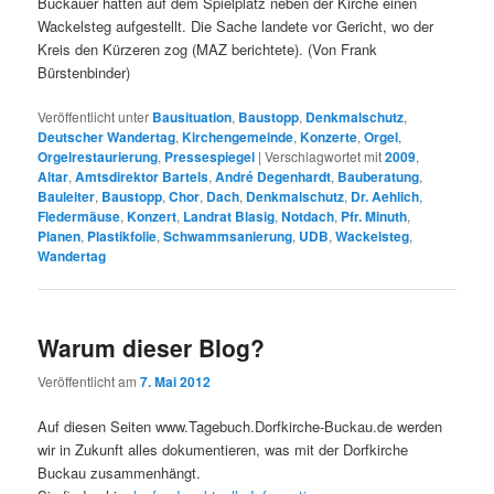
Buckauer hatten auf dem Spielplatz neben der Kirche einen
Wackelsteg aufgestellt. Die Sache landete vor Gericht, wo der
Kreis den Kürzeren zog (MAZ berichtete). (Von Frank
Bürstenbinder)
Veröffentlicht unter
Bausituation
,
Baustopp
,
Denkmalschutz
,
Deutscher Wandertag
,
Kirchengemeinde
,
Konzerte
,
Orgel
,
Orgelrestaurierung
,
Pressespiegel
|
Verschlagwortet mit
2009
,
Altar
,
Amtsdirektor Bartels
,
André Degenhardt
,
Bauberatung
,
Bauleiter
,
Baustopp
,
Chor
,
Dach
,
Denkmalschutz
,
Dr. Aehlich
,
Fledermäuse
,
Konzert
,
Landrat Blasig
,
Notdach
,
Pfr. Minuth
,
Planen
,
Plastikfolie
,
Schwammsanierung
,
UDB
,
Wackelsteg
,
Wandertag
Warum dieser Blog?
Veröffentlicht am
7. Mai 2012
Auf diesen Seiten www.Tagebuch.Dorfkirche-Buckau.de werden
wir in Zukunft alles dokumentieren, was mit der Dorfkirche
Buckau zusammenhängt.