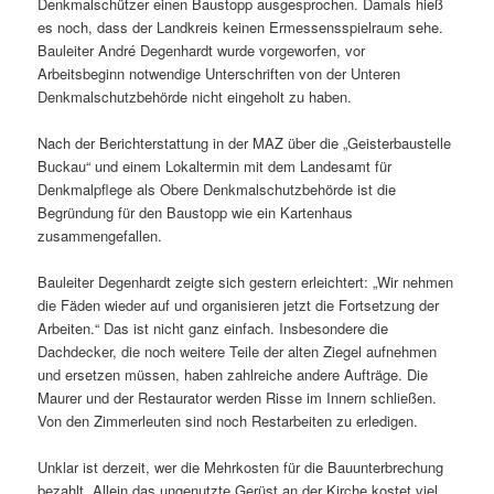
Denkmalschützer einen Baustopp ausgesprochen. Damals hieß
es noch, dass der Landkreis keinen Ermessensspielraum sehe.
Bauleiter André Degenhardt wurde vorgeworfen, vor
Arbeitsbeginn notwendige Unterschriften von der Unteren
Denkmalschutzbehörde nicht eingeholt zu haben.
Nach der Berichterstattung in der MAZ über die „Geisterbaustelle
Buckau“ und einem Lokaltermin mit dem Landesamt für
Denkmalpflege als Obere Denkmalschutzbehörde ist die
Begründung für den Baustopp wie ein Kartenhaus
zusammengefallen.
Bauleiter Degenhardt zeigte sich gestern erleichtert: „Wir nehmen
die Fäden wieder auf und organisieren jetzt die Fortsetzung der
Arbeiten.“ Das ist nicht ganz einfach. Insbesondere die
Dachdecker, die noch weitere Teile der alten Ziegel aufnehmen
und ersetzen müssen, haben zahlreiche andere Aufträge. Die
Maurer und der Restaurator werden Risse im Innern schließen.
Von den Zimmerleuten sind noch Restarbeiten zu erledigen.
Unklar ist derzeit, wer die Mehrkosten für die Bauunterbrechung
bezahlt. Allein das ungenutzte Gerüst an der Kirche kostet viel