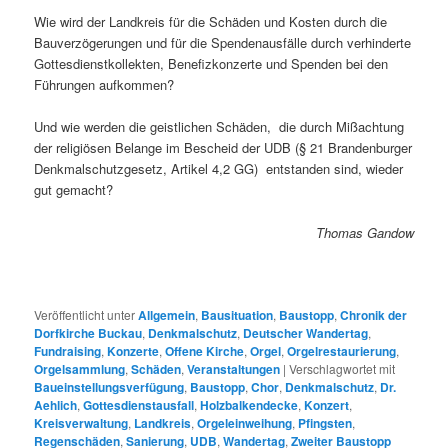
Wie wird der Landkreis für die Schäden und Kosten durch die
Bauverzögerungen und für die Spendenausfälle durch verhinderte
Gottesdienstkollekten, Benefizkonzerte und Spenden bei den
Führungen aufkommen?
Und wie werden die geistlichen Schäden, die durch Mißachtung
der religiösen Belange im Bescheid der UDB (§ 21 Brandenburger
Denkmalschutzgesetz, Artikel 4,2 GG) entstanden sind, wieder
gut gemacht?
Thomas Gandow
Veröffentlicht unter
Allgemein
,
Bausituation
,
Baustopp
,
Chronik der
Dorfkirche Buckau
,
Denkmalschutz
,
Deutscher Wandertag
,
Fundraising
,
Konzerte
,
Offene Kirche
,
Orgel
,
Orgelrestaurierung
,
Orgelsammlung
,
Schäden
,
Veranstaltungen
|
Verschlagwortet mit
Baueinstellungsverfügung
,
Baustopp
,
Chor
,
Denkmalschutz
,
Dr.
Aehlich
,
Gottesdienstausfall
,
Holzbalkendecke
,
Konzert
,
Kreisverwaltung
,
Landkreis
,
Orgeleinweihung
,
Pfingsten
,
Regenschäden
,
Sanierung
,
UDB
,
Wandertag
,
Zweiter Baustopp