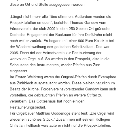
diese an Ort und Stelle ausgegossen werden.
„Längst nicht mehr alle Töne stimmen. Außerdem werden die
Prospektpfeifen erneuert“, berichtet Thomas Gandow vom
Förderverein, der sich 2009 in dem 250-Seelen-Ort gründete.
Doch das Engagement der Buckauer für ihre Dorfkirche reicht
noch weiter zurück. Es begann mit einer 900-Euro-Kollekte bei
der Wiedereinweihung des gotischen Schnitzaltars. Das war
2005. Dann rief der Heimatverein zur Restaurierung der
wertvollen Orgel auf. So werden in den Prospekt, also in die
Schauseite des Instrumentes, wieder Pfeifen aus Zinn
eingesetzt.
Im Ersten Weltkrieg waren die Original-Pfeifen durch Exemplare
aus Zinkblech ausgetauscht worden. Diese bleiben natürlich im
Besitz der Kirche. Fördervereinsvorsitzender Gandow kann sich
vorstellen, die gebrauchten Pfeifen an weitere Stifter zu
veräußern. Das Gotteshaus hat noch einigen
Restaurierungsbedarf.
Für Orgelbauer Matthias Godderidge steht fest: „Die Orgel wird
wieder ein schönes Stück.“ Zusammen mit seinem Kollegen
Christian Hellbach verstaute er nicht nur die Prospektpfeifen.