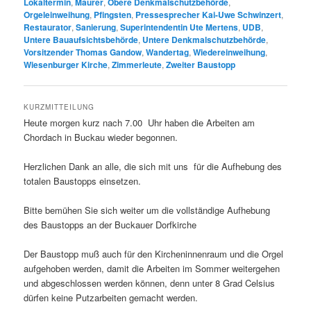
Lokaltermin
,
Maurer
,
Obere Denkmalschutzbehörde
,
Orgeleinweihung
,
Pfingsten
,
Pressesprecher Kai-Uwe Schwinzert
,
Restaurator
,
Sanierung
,
Superintendentin Ute Mertens
,
UDB
,
Untere Bauaufsichtsbehörde
,
Untere Denkmalschutzbehörde
,
Vorsitzender Thomas Gandow
,
Wandertag
,
Wiedereinweihung
,
Wiesenburger Kirche
,
Zimmerleute
,
Zweiter Baustopp
KURZMITTEILUNG
Heute morgen kurz nach 7.00 Uhr haben die Arbeiten am
Chordach in Buckau wieder begonnen.
Herzlichen Dank an alle, die sich mit uns für die Aufhebung des
totalen Baustopps einsetzen.
Bitte bemühen Sie sich weiter um die vollständige Aufhebung
des Baustopps an der Buckauer Dorfkirche
Der Baustopp muß auch für den Kircheninnenraum und die Orgel
aufgehoben werden, damit die Arbeiten im Sommer weitergehen
und abgeschlossen werden können, denn unter 8 Grad Celsius
dürfen keine Putzarbeiten gemacht werden.