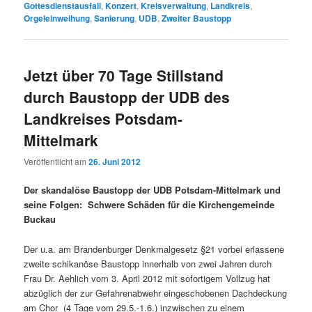
Gottesdienstausfall
,
Konzert
,
Kreisverwaltung
,
Landkreis
,
Orgeleinweihung
,
Sanierung
,
UDB
,
Zweiter Baustopp
Jetzt über 70 Tage Stillstand
durch Baustopp der UDB des
Landkreises Potsdam-
Mittelmark
Veröffentlicht am
26. Juni 2012
Der skandalöse Baustopp der UDB Potsdam-Mittelmark und
seine Folgen: Schwere Schäden für die Kirchengemeinde
Buckau
Der u.a. am Brandenburger Denkmalgesetz §21 vorbei erlassene
zweite schikanöse Baustopp innerhalb von zwei Jahren durch
Frau Dr. Aehlich vom 3. April 2012 mit sofortigem Vollzug hat
abzüglich der zur Gefahrenabwehr eingeschobenen Dachdeckung
am Chor (4 Tage vom 29.5.-1.6.) inzwischen zu einem