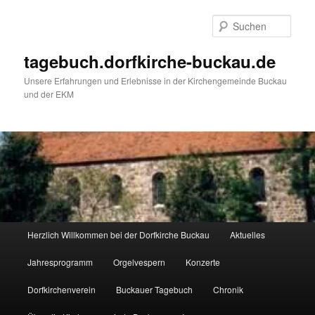
Such
tagebuch.dorfkirche-buckau.de
Unsere Erfahrungen und Erlebnisse in der Kirchengemeinde Buckau
und der EKM
Hauptmenü
Herzlich Willkommen bei der Dorfkirche Buckau
Aktuelles
Zum Inhalt wechseln
Zum sekundären Inhalt wechseln
Jahresprogramm
Orgelvespern
Konzerte
Dorfkirchenverein
Buckauer Tagebuch
Chronik