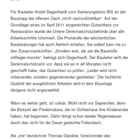
Für Bauleiter André Degenhardt vom Sanierungsbüro IBS ist der
Baustopp bei offenem Dach „nicht nachvollziehbar“. Auf der
Grundlage eines im April 2011 eingereichten Gutachtens zur
Restauration wurde die Untere Denkmalschutzbehörde über alle
Arbeitsschritte informiert. Die Protokolle der wöchentlichen
Bauberatungen hat auch Aehlich erhalten. Sie selbst kam nie zu
den Zusammenkünften. „Sondern erst, als sie die Baustelle
stilllegen konnte“, beklagt sich Degenhardt. Der Bauleiter wirft der
Denkmalschützerin vor, dass sie es in elf Monaten nicht
geschafft habe, das Gutachten zu prüfen: „Leider wird nicht
miteinander, sondern gegeneinander gearbeitet.“ Die fachliche
Qualität der ausgeführten Arbeiten wird in dem Baustopp
übrigens nicht angezweifelt.
Wann es weiter geht, ist unklar. Wohl nicht vor September, denn
die Brutzeit der Fledermäuse, die im Gotteshaus ihre Kinderstube
haben, hat begonnen. Dafür dringt schon wieder Regenwasser
durch das nicht für die Dauer gedachte Foliendach.
Als „irre“ bezeichnet Thomas Gandow, Vorsitzender des