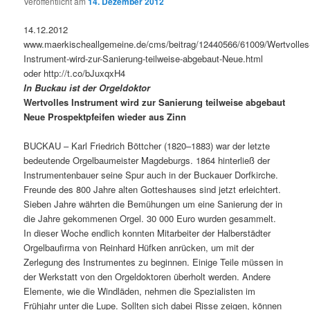
Veröffentlicht am
14. Dezember 2012
14.12.2012
www.maerkischeallgemeine.de/cms/beitrag/12440566/61009/Wertvolles
Instrument-wird-zur-Sanierung-teilweise-abgebaut-Neue.html
oder http://t.co/bJuxqxH4
In Buckau ist der Orgeldoktor
Wertvolles Instrument wird zur Sanierung teilweise abgebaut
Neue Prospektpfeifen wieder aus Zinn
BUCKAU – Karl Friedrich Böttcher (1820–1883) war der letzte
bedeutende Orgelbaumeister Magdeburgs. 1864 hinterließ der
Instrumentenbauer seine Spur auch in der Buckauer Dorfkirche.
Freunde des 800 Jahre alten Gotteshauses sind jetzt erleichtert.
Sieben Jahre währten die Bemühungen um eine Sanierung der in
die Jahre gekommenen Orgel. 30 000 Euro wurden gesammelt.
In dieser Woche endlich konnten Mitarbeiter der Halberstädter
Orgelbaufirma von Reinhard Hüfken anrücken, um mit der
Zerlegung des Instrumentes zu beginnen. Einige Teile müssen in
der Werkstatt von den Orgeldoktoren überholt werden. Andere
Elemente, wie die Windläden, nehmen die Spezialisten im
Frühjahr unter die Lupe. Sollten sich dabei Risse zeigen, können