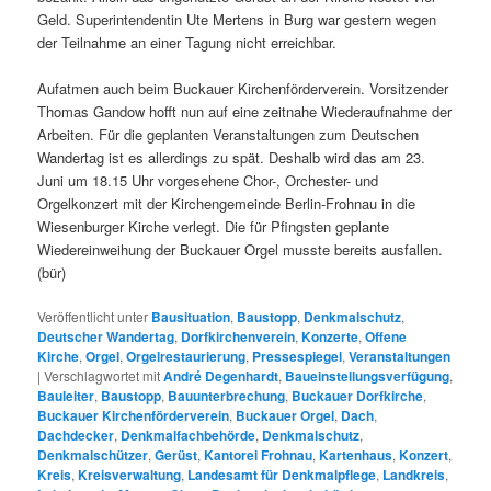
Geld. Superintendentin Ute Mertens in Burg war gestern wegen
der Teilnahme an einer Tagung nicht erreichbar.
Aufatmen auch beim Buckauer Kirchenförderverein. Vorsitzender
Thomas Gandow hofft nun auf eine zeitnahe Wiederaufnahme der
Arbeiten. Für die geplanten Veranstaltungen zum Deutschen
Wandertag ist es allerdings zu spät. Deshalb wird das am 23.
Juni um 18.15 Uhr vorgesehene Chor-, Orchester- und
Orgelkonzert mit der Kirchengemeinde Berlin-Frohnau in die
Wiesenburger Kirche verlegt. Die für Pfingsten geplante
Wiedereinweihung der Buckauer Orgel musste bereits ausfallen.
(bür)
Veröffentlicht unter
Bausituation
,
Baustopp
,
Denkmalschutz
,
Deutscher Wandertag
,
Dorfkirchenverein
,
Konzerte
,
Offene
Kirche
,
Orgel
,
Orgelrestaurierung
,
Pressespiegel
,
Veranstaltungen
|
Verschlagwortet mit
André Degenhardt
,
Baueinstellungsverfügung
,
Bauleiter
,
Baustopp
,
Bauunterbrechung
,
Buckauer Dorfkirche
,
Buckauer Kirchenförderverein
,
Buckauer Orgel
,
Dach
,
Dachdecker
,
Denkmalfachbehörde
,
Denkmalschutz
,
Denkmalschützer
,
Gerüst
,
Kantorei Frohnau
,
Kartenhaus
,
Konzert
,
Kreis
,
Kreisverwaltung
,
Landesamt für Denkmalpflege
,
Landkreis
,