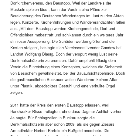
Dorfkirchenvereins, den Baustopp. Weil der Landkreis die
Muskeln spielen lässt, kann der Verein seine Pläne zur
Bereicherung des Deutschen Wandertages im Juni zu den Akten
legen. Konzerte, Kirchenführungen und Wandererandachten fallen
aus. „Mit dem Baustopp werden Kirchengemeinde, Dorf und
Öffentlichkeit mitbestraft und schikaniert durch ein weiteres Jahr
sinnloser Aussperrung. Die Schäden werden größer und die
Kosten steigen“, beklagte sich Vereinsvorsitzender Gandow bei
Landrat Wolfgang Blasig. Doch der verspürt wenig Lust seine
Denkmalschützerin zu bremsen. Dafür empfiehlt Blasig dem
Verein die Einreichung eines Konzeptes, welches die Sicherheit
von Besuchern gewährleistet, bei der Bauaufsichtsbehörde. Doch
die gastfreundlichen Buckauer wollen Wanderern keinen Altar
unter Plastik, abgedecktes Gestühl und eine verhüllte Orgel
zeigen.
2011 hatte der Kreis den ersten Baustopp erlassen, weil
Handwerker Risse freilegten, ohne dass Dagmar Aehlich vorher
Ja sagte. Für Schlagzeilen in Buckau sorgte die
Denkmalschützerin aber schon 2009, als sie gegen Ziesars
Amtsdirektor Norbert Bartels ein Bußgeld anordnete. Die