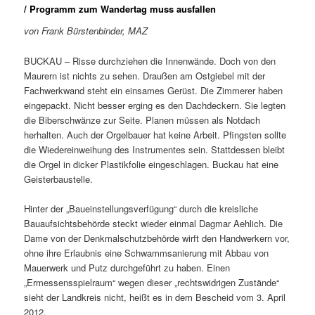
/ Programm zum Wandertag muss ausfallen
von Frank Bürstenbinder, MAZ
BUCKAU – Risse durchziehen die Innenwände. Doch von den
Maurern ist nichts zu sehen. Draußen am Ostgiebel mit der
Fachwerkwand steht ein einsames Gerüst. Die Zimmerer haben
eingepackt. Nicht besser erging es den Dachdeckern. Sie legten
die Biberschwänze zur Seite. Planen müssen als Notdach
herhalten. Auch der Orgelbauer hat keine Arbeit. Pfingsten sollte
die Wiedereinweihung des Instrumentes sein. Stattdessen bleibt
die Orgel in dicker Plastikfolie eingeschlagen. Buckau hat eine
Geisterbaustelle.
Hinter der „Baueinstellungsverfügung“ durch die kreisliche
Bauaufsichtsbehörde steckt wieder einmal Dagmar Aehlich. Die
Dame von der Denkmalschutzbehörde wirft den Handwerkern vor,
ohne ihre Erlaubnis eine Schwammsanierung mit Abbau von
Mauerwerk und Putz durchgeführt zu haben. Einen
„Ermessensspielraum“ wegen dieser „rechtswidrigen Zustände“
sieht der Landkreis nicht, heißt es in dem Bescheid vom 3. April
2012.