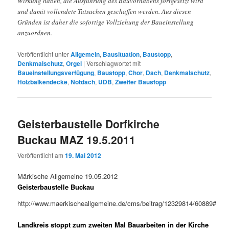
Wirkung haben, die Ausführung des Bauvorhabens fortgesetzt wird
und damit vollendete Tatsachen geschaffen werden. Aus diesen
Gründen ist daher die sofortige Vollziehung der Baueinstellung
anzuordnen.
Veröffentlicht unter
Allgemein
,
Bausituation
,
Baustopp
,
Denkmalschutz
,
Orgel
|
Verschlagwortet mit
Baueinstellungsverfügung
,
Baustopp
,
Chor
,
Dach
,
Denkmalschutz
,
Holzbalkendecke
,
Notdach
,
UDB
,
Zweiter Baustopp
Geisterbaustelle Dorfkirche
Buckau MAZ 19.5.2011
Veröffentlicht am
19. Mai 2012
Märkische Allgemeine 19.05.2012
Geisterbaustelle Buckau
http://www.maerkischeallgemeine.de/cms/beitrag/12329814/60889#
Landkreis stoppt zum zweiten Mal Bauarbeiten in der Kirche