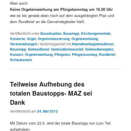
Aber auch:
Keine Orgeleinweihung am Pfingstsonntag um 16.00 Uhr
wie es bis gerade eben noch auf dem ausgehängten Plan und
dem Rundbrief an die Gemeindeglieder hieß.
Veröffentlicht unter
Bausituation
,
Baustopp
,
Kirchengemeinde
,
Konzerte
,
Orgel
,
Orgelrestaurierung
,
Orgelsammlung
,
Veranstaltungen
|
Verschlagwortet mit
Abendmahlsgottesdienst
,
Baustopp
,
Gottesdienst
,
Gottesdienstausfall
,
Gottesdienstplan
,
Konzert
,
Orgeleinweihung
,
Pfingsten
,
Pfingstsonntag
,
Rundbrief
,
Schaukasten
Teilweise Aufhebung des
totalen Baustopps- MAZ sei
Dank
Veröffentlicht am
24. Mai 2012
Mit Datum vom 23.5. wird der totale Baustopp nun zum Teil
aufgehoben.