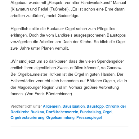
Abgebaut wurde mit „Respekt vor alter Handwerkskunst“ Manual
(Klaviatur) und Pedal (Fußhebel). „Es ist schon eine Ehre daran
arbeiten zu dürfen“, meint Godderidge.
Eigentlich sollte die Buckauer Orgel schon zum Pfingstfest
erklingen. Doch die vom Landkreis ausgesprochenen Baustopps
verzögerten die Arbeiten am Dach der Kirche. So blieb die Orgel
zwei Jahre unter Planen verhüllt.
„Wir sind jetzt um so dankbarer, dass die vielen Spendengelder
endlich ihren eigentlichen Zweck erfüllen können“, so Gandow.
Bei Orgelbaumeister Hüfken ist die Orgel in guten Händen. Der
Halberstädter versteht sich besonders auf Böttcher-Orgeln, die in
der Magdeburger Region und im Vorharz größere Verbreitung
fanden. (Von Frank Bürstenbinder)
Veröffentlicht unter
Allgemein
,
Bausituation
,
Baustopp
,
Chronik der
Dorfkirche Buckau
,
Dorfkirchenverein
,
Fundraising
,
Orgel
,
Orgelrestaurierung
,
Orgelsammlung
,
Pressespiegel